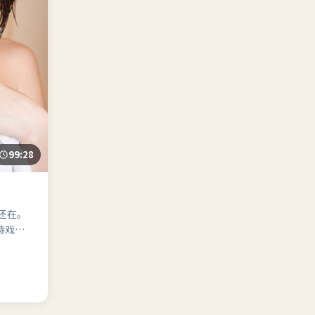
99:28
还在。
峙戏更