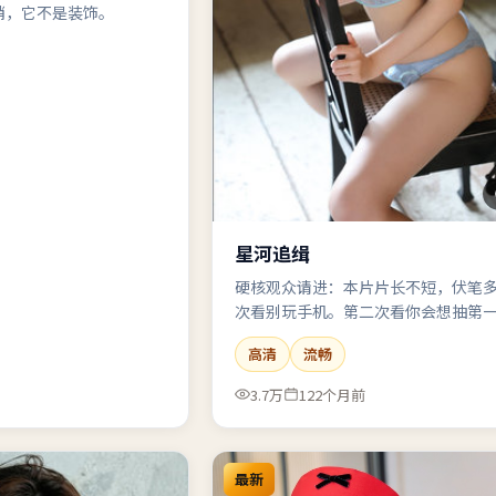
哨，它不是装饰。
星河追缉
硬核观众请进：本片片长不短，伏笔
次看别玩手机。第二次看你会想抽第
机的自己。
高清
流畅
3.7万
122个月前
最新