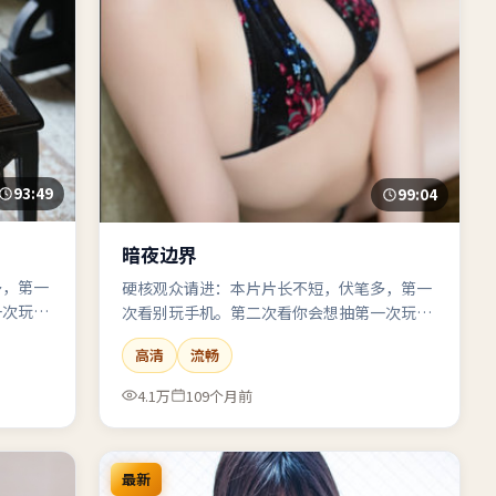
93:49
99:04
暗夜边界
多，第一
硬核观众请进：本片片长不短，伏笔多，第一
一次玩手
次看别玩手机。第二次看你会想抽第一次玩手
机的自己。
高清
流畅
4.1万
109个月前
最新