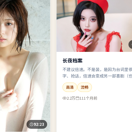
长夜档案
不建议倍速。不是装，是因为台词里
字、抢话，倍速会变成另一部喜剧（
恐怖片）。
高清
流畅
2.2万
111个月前
92:23