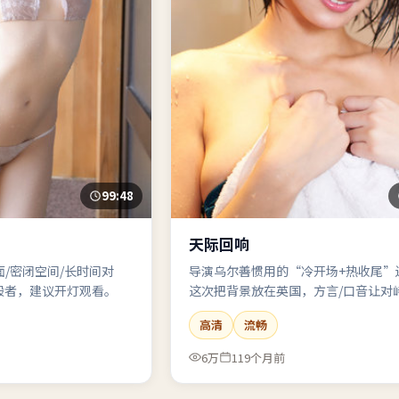
99:48
天际回响
画面/密闭空间/长时间对
导演乌尔善惯用的“冷开场+热收尾”
般者，建议开灯观看。
这次把背景放在英国，方言/口音让对
刺。
高清
流畅
6万
119个月前