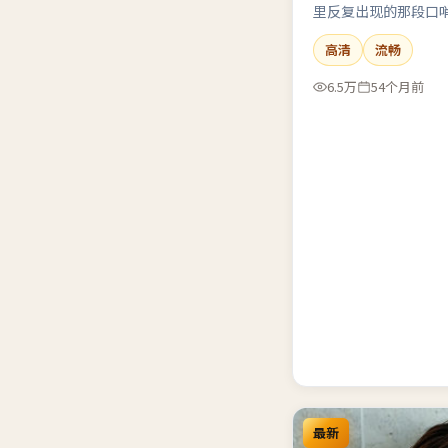
里反复出现的那段口
高清
流畅
6.5万
54个月前
最新