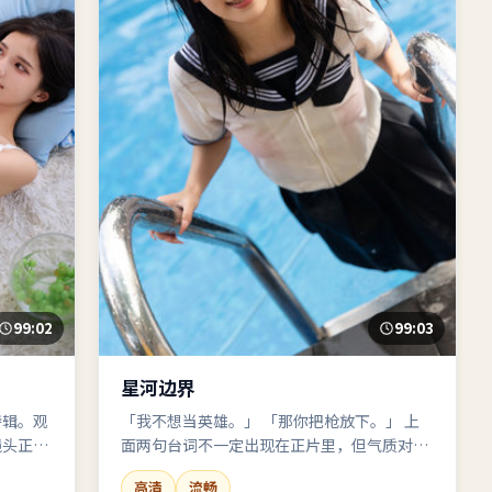
99:02
99:03
星河边界
特辑。观
「我不想当英雄。」 「那你把枪放下。」 上
镜头正片
面两句台词不一定出现在正片里，但气质对上
了。美国班底，2021年拍的那种味道。
高清
流畅