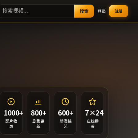
搜索
登录
注册
1000+
800+
600+
7×24
影片收
剧集更
动漫综
在线畅
录
新
艺
看