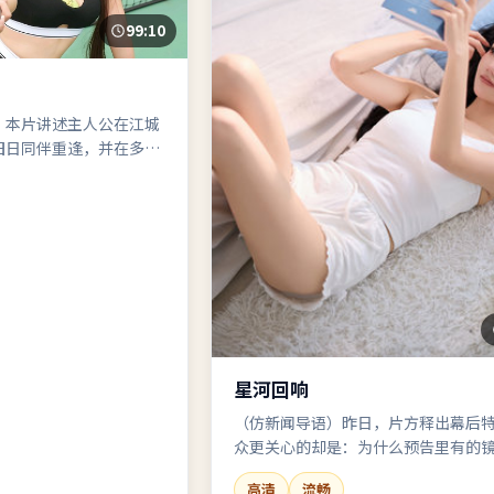
99:10
）本片讲述主人公在江城
旧日同伴重逢，并在多重
。关键词：喜剧、反转、
星河回响
（仿新闻导语）昨日，片方释出幕后
众更关心的却是：为什么预告里有的
没有？星河回响讨论区已吵翻。
高清
流畅