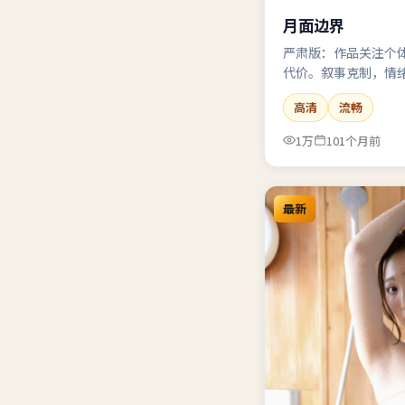
月面边界
严肃版：作品关注个
代价。叙事克制，情
伟、黄渤、周迅。
高清
流畅
1万
101个月前
最新