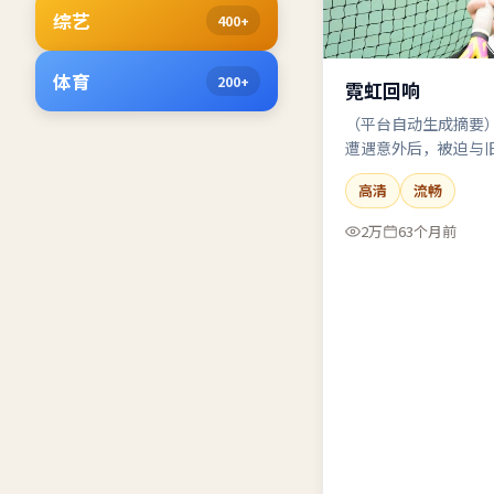
综艺
400+
体育
200+
霓虹回响
（平台自动生成摘要
遭遇意外后，被迫与
压力下完成自我救赎
高清
流畅
群像。
2万
63个月前