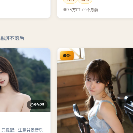
7.5万
109个月前
追剧不落后
最新
99:25
。只提醒：注意背景音乐