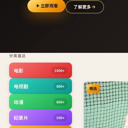
立即观看
了解更多
分类直达
电影
1000+
电视剧
800+
精选
动漫
600+
纪录片
300+